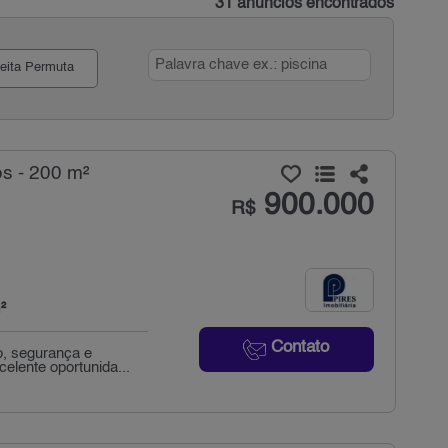
31 anúncios encontrados
eita Permuta
s - 200 m²
900.000
R$
²
Contato
, segurança e
elente oportunida...