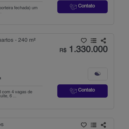
Contato
(porteira fechada) um
.
artos - 240 m²
1.330.000
R$
²
Contato
el com 4 vagas de
te, 6 ...
os