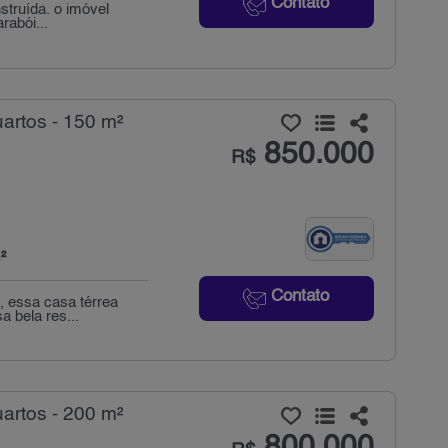
Contato
truída. o imóvel
rabói...
artos - 150 m²
850.000
R$
²
Contato
, essa casa térrea
a bela res...
artos - 200 m²
800.000