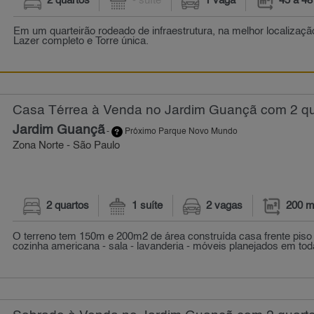
2 quartos
- suíte
1 vaga
45 a 48
Em um quarteirão rodeado de infraestrutura, na melhor localizaçã
Lazer completo e Torre única.
Casa Térrea à Venda no Jardim Guançã com 2 qu
Jardim Guançã
-
Próximo Parque Novo Mundo
Zona Norte - São Paulo
2 quartos
1 suíte
2 vagas
200 m
O terreno tem 150m e 200m2 de área construída casa frente piso in
cozinha americana - sala - lavanderia - móveis planejados em tod