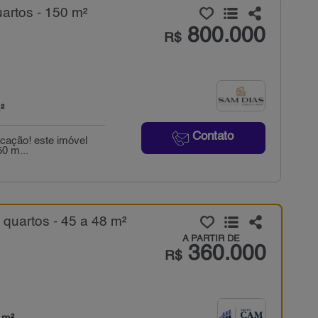
artos - 150 m²
800.000
R$
²
Contato
ocação! este imóvel
50 m...
quartos - 45 a 48 m²
A PARTIR DE
360.000
R$