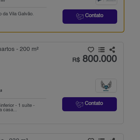
 m²
o da Vila Galvão.
Contato
artos - 200 m²
800.000
R$
²
Contato
ferior - 1 suíte -
a casa...