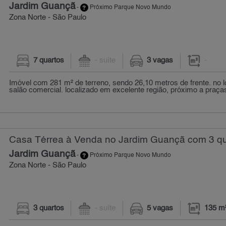
Jardim Guançã
-
Próximo Parque Novo Mundo
Zona Norte - São Paulo
7 quartos
- suíte
3 vagas
-
Imóvel com 281 m² de terreno, sendo 26,10 metros de frente. no l
salão comercial. localizado em excelente região, próximo a praças,
Casa Térrea à Venda no Jardim Guançã com 3 qu
Jardim Guançã
-
Próximo Parque Novo Mundo
Zona Norte - São Paulo
3 quartos
- suíte
5 vagas
135 m