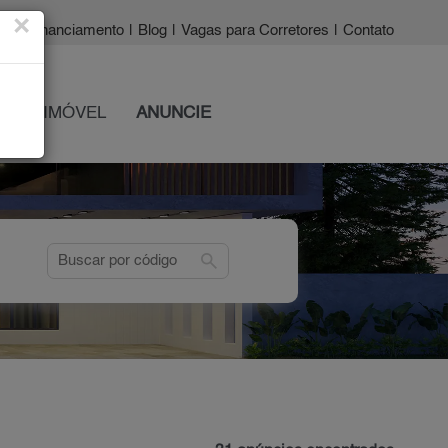
×
a?
|
Financiamento
|
Blog
|
Vagas para Corretores
|
Contato
 SEU IMÓVEL
ANUNCIE
search