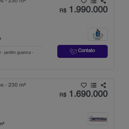
s - 230 m²
1.990.000
R$
²
Contato
 - jardim guanca -
s - 230 m²
1.690.000
R$
m²