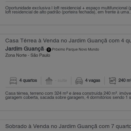
Oportunidade exclusiva | loft residencial + espaço multifuncional 
loft residencial de alto padrão (porteira fechada), em frente à uma..
Casa Térrea à Venda no Jardim Guançã com 4 qu
Jardim Guançã
-
Próximo Parque Novo Mundo
Zona Norte - São Paulo
4 quartos
- suíte
4 vagas
240 m
Casa térrea, terreno com 324 m² e área construída 240 m². imóv
garagem coberta, sacada sobre garagem, 4 dormitórios sendo 1 suí
Sobrado à Venda no Jardim Guançã com 7 quart