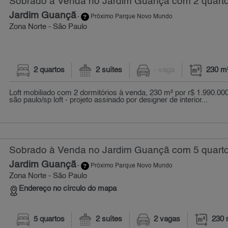
Sobrado à Venda no Jardim Guançã com 2 quarto
Jardim Guançã
-
Próximo Parque Novo Mundo
Zona Norte - São Paulo
2 quartos
2 suítes
- vaga
230 m
Loft mobiliado com 2 dormitórios à venda, 230 m² por r$ 1.990.000
são paulo/sp loft - projeto assinado por designer de interior...
Sobrado à Venda no Jardim Guançã com 5 quarto
Jardim Guançã
-
Próximo Parque Novo Mundo
Zona Norte - São Paulo
Endereço no círculo do mapa
5 quartos
2 suítes
2 vagas
230 