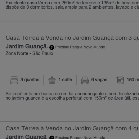
Excelente casa térrea com 260m² de terreno e 135m² de área cons
dispõe de 3 dormitórios, sala ampla para 2 ambientes, lavabo e cla
Casa Térrea à Venda no Jardim Guançã com 3 qu
Jardim Guançã
-
Próximo Parque Novo Mundo
Zona Norte - São Paulo
3 quartos
1 suíte
6 vagas
150 m
Se você está em busca de um lar aconchegante e bem localizado
no jardim guanca é a escolha perfeita! com 150m² de área útil, ess
Casa Térrea à Venda no Jardim Guançã com 4 qu
Jardim Guançã
-
Próximo Parque Novo Mundo