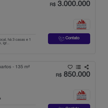
3.000.000
R$
Contato
ocal, há 3 casas e 1
 igr...
artos - 135 m²
850.000
R$
²