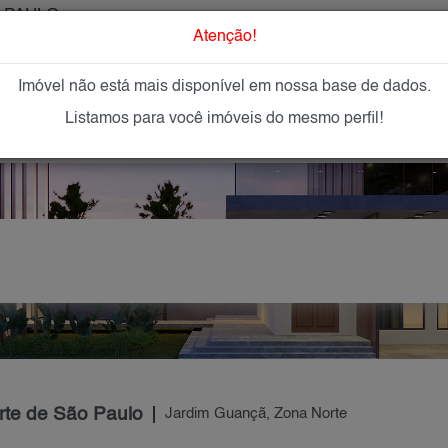
 PAULO
O que Procur
Atenção!
Imóvel não está mais disponível em nossa base de dados.
GAR
IMÓVEIS NOVOS
IMOBILIÁRIAS
OFEREÇA
Listamos para você imóveis do mesmo perfil!
rte de São Paulo
Jardim Guançã, Zona Norte