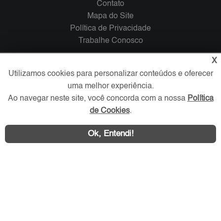
Contato
Mapa do Site
Política de Privacidade
Trabalhe Conosco
X
Verificada por
Utilizamos cookies para personalizar conteúdos e oferecer
uma melhor experiência.
Redes Sociais
Ao navegar neste site, você concorda com a nossa
Política
de Cookies
.
Ok, Entendi!
Área exclusiva aos anunciantes,
acesse sua conta: