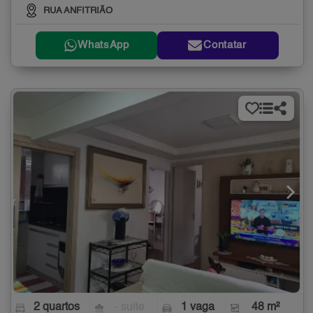
RUA ANFITRIÃO
WhatsApp
Contatar
2 quartos
- suíte
1 vaga
48 m²