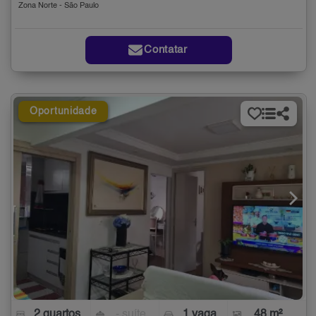
Zona Norte - São Paulo
Contatar
Oportunidade
2 quartos
- suíte
1 vaga
48 m²