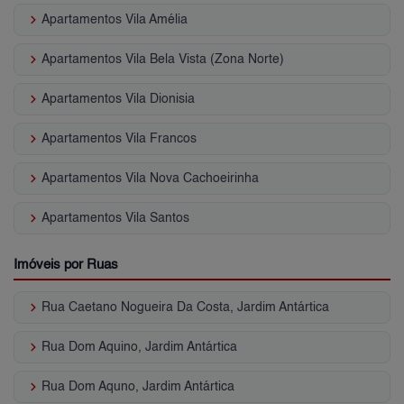
keyboard_arrow_right
Apartamentos Vila Amélia
keyboard_arrow_right
Apartamentos Vila Bela Vista (Zona Norte)
keyboard_arrow_right
Apartamentos Vila Dionisia
keyboard_arrow_right
Apartamentos Vila Francos
keyboard_arrow_right
Apartamentos Vila Nova Cachoeirinha
keyboard_arrow_right
Apartamentos Vila Santos
Imóveis por Ruas
keyboard_arrow_right
Rua Caetano Nogueira Da Costa, Jardim Antártica
keyboard_arrow_right
Rua Dom Aquino, Jardim Antártica
keyboard_arrow_right
Rua Dom Aquno, Jardim Antártica