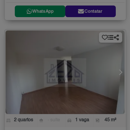
WhatsApp
Contatar
2 quartos
- suíte
1 vaga
45 m²