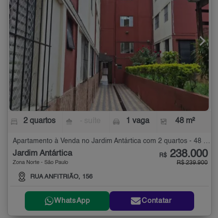
2 quartos
- suíte
1 vaga
48 m²
Apartamento à Venda no Jardim Antártica com 2 quartos - 48 m²
238.000
Jardim Antártica
R$
Zona Norte - São Paulo
R$ 239.900
RUA ANFITRIÃO, 156
WhatsApp
Contatar