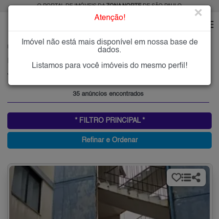
O PORTAL DE IMÓVEIS DA
ZONA NORTE
DE SÃO PAULO
×
Atenção!
Imóvel não está mais disponível em nossa base de
HOME
ZONA NORTE
COMPRAR
JARDIM ANTÁRTICA
dados.
Imóveis à Venda no Jardim Antártica, Zona Norte de São Paulo
Listamos para você imóveis do mesmo perfil!
Jardim Antártica, Zona Norte
35 anúncios encontrados
* FILTRO PRINCIPAL *
Refinar e Ordenar