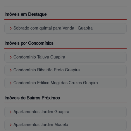
Imóveis em Destaque
keyboard_arrow_right
Sobrado com quintal para Venda | Guapira
Imóveis por Condomínios
keyboard_arrow_right
Condomínio Taiuva Guapira
keyboard_arrow_right
Condomínio Ribeirão Preto Guapira
keyboard_arrow_right
Condomínio Edifico Mogi das Cruzes Guapira
Imóveis de Bairros Próximos
keyboard_arrow_right
Apartamentos Jardim Guapira
keyboard_arrow_right
Apartamentos Jardim Modelo