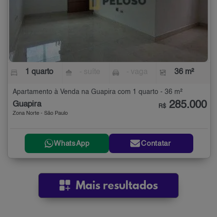
1 quarto
- suíte
- vaga
36 m²
Apartamento à Venda na Guapira com 1 quarto - 36 m²
285.000
Guapira
R$
Zona Norte - São Paulo
WhatsApp
Contatar