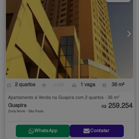
2 quartos
- suíte
1 vaga
36 m²
Apartamento à Venda na Guapira com 2 quartos - 36 m²
259.254
Guapira
R$
Zona Norte - São Paulo
WhatsApp
Contatar