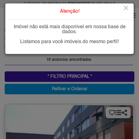
O PORTAL DE IMÓVEIS DA
ZONA NORTE
DE SÃO PAULO
×
Atenção!
Imóvel não está mais disponível em nossa base de
HOME
ZONA NORTE
COMPRAR
GUAPIRA
dados.
Imóveis à Venda na Guapira, Zona Norte de São Paulo
Listamos para você imóveis do mesmo perfil!
Guapira, Zona Norte
18 anúncios encontrados
* FILTRO PRINCIPAL *
Refinar e Ordenar