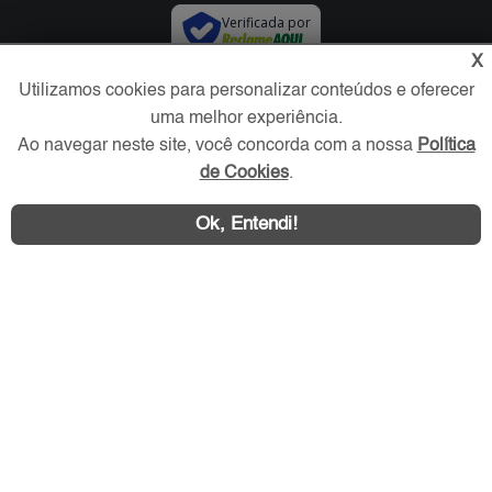
Verificada por
X
Utilizamos cookies para personalizar conteúdos e oferecer
Redes Sociais
uma melhor experiência.
Ao navegar neste site, você concorda com a nossa
Política
de Cookies
.
Ok, Entendi!
Área exclusiva aos anunciantes,
acesse sua conta: