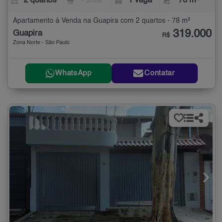
2 quartos
- suíte
1 vaga
78 m²
Apartamento à Venda na Guapira com 2 quartos - 78 m²
319.000
Guapira
R$
Zona Norte - São Paulo
WhatsApp
Contatar