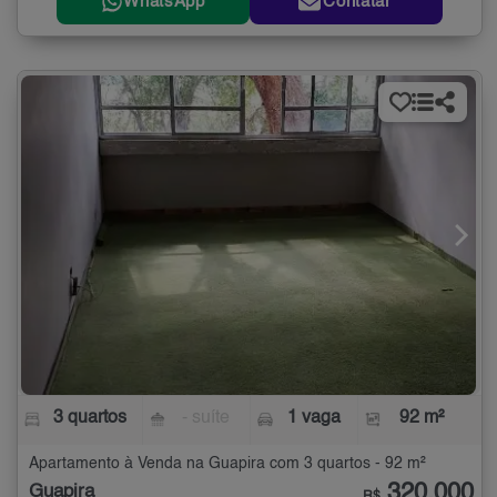
WhatsApp
Contatar
3 quartos
- suíte
1 vaga
92 m²
Apartamento à Venda na Guapira com 3 quartos - 92 m²
320.000
Guapira
R$