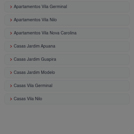
keyboard_arrow_right
Apartamentos Vila Germinal
keyboard_arrow_right
Apartamentos Vila Nilo
keyboard_arrow_right
Apartamentos Vila Nova Carolina
keyboard_arrow_right
Casas Jardim Apuana
keyboard_arrow_right
Casas Jardim Guapira
keyboard_arrow_right
Casas Jardim Modelo
keyboard_arrow_right
Casas Vila Germinal
keyboard_arrow_right
Casas Vila Nilo