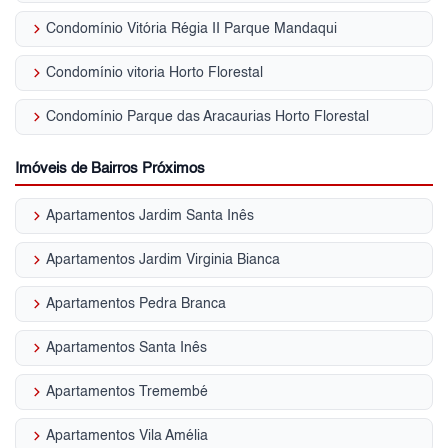
keyboard_arrow_right
Condomínio Vitória Régia II Parque Mandaqui
keyboard_arrow_right
Condomínio vitoria Horto Florestal
keyboard_arrow_right
Condomínio Parque das Aracaurias Horto Florestal
Imóveis de Bairros Próximos
keyboard_arrow_right
Apartamentos Jardim Santa Inês
keyboard_arrow_right
Apartamentos Jardim Virginia Bianca
keyboard_arrow_right
Apartamentos Pedra Branca
keyboard_arrow_right
Apartamentos Santa Inês
keyboard_arrow_right
Apartamentos Tremembé
keyboard_arrow_right
Apartamentos Vila Amélia