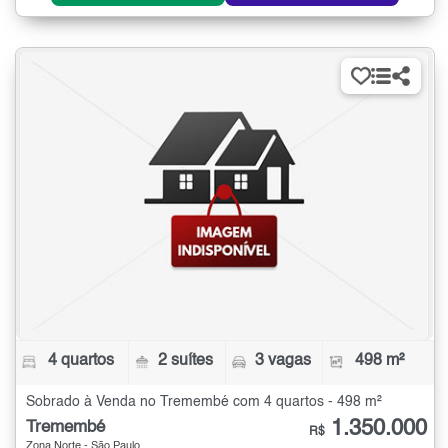
4 quartos
2 suítes
3 vagas
498 m²
Sobrado à Venda no Tremembé com 4 quartos - 498 m²
1.350.000
Tremembé
R$
Zona Norte - São Paulo