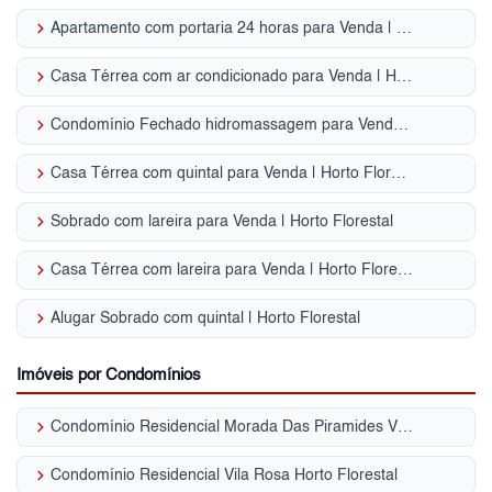
keyboard_arrow_right
Apartamento com portaria 24 horas para Venda | Horto Florestal
keyboard_arrow_right
Casa Térrea com ar condicionado para Venda | Horto Florestal
keyboard_arrow_right
Condomínio Fechado hidromassagem para Venda | Horto Florestal
keyboard_arrow_right
Casa Térrea com quintal para Venda | Horto Florestal
keyboard_arrow_right
Sobrado com lareira para Venda | Horto Florestal
keyboard_arrow_right
Casa Térrea com lareira para Venda | Horto Florestal
keyboard_arrow_right
Alugar Sobrado com quintal | Horto Florestal
Imóveis por Condomínios
keyboard_arrow_right
Condomínio Residencial Morada Das Piramides Vila Amália (Zona Norte)
keyboard_arrow_right
Condomínio Residencial Vila Rosa Horto Florestal