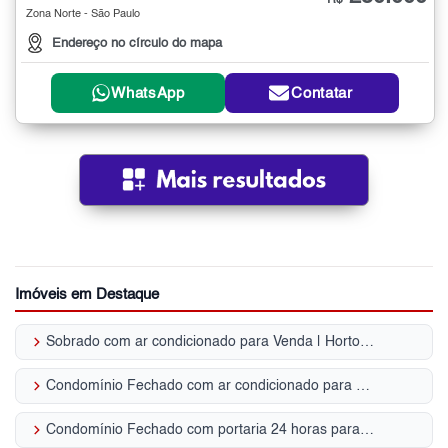
R$
Zona Norte - São Paulo
Endereço no círculo do mapa
WhatsApp
Contatar
Imóveis em Destaque
keyboard_arrow_right
Sobrado com ar condicionado para Venda | Horto Florestal
keyboard_arrow_right
Condomínio Fechado com ar condicionado para Venda | Horto Florestal
keyboard_arrow_right
Condomínio Fechado com portaria 24 horas para Venda | Horto Florestal