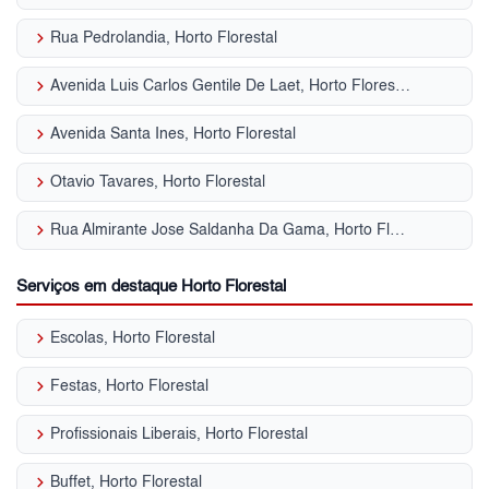
keyboard_arrow_right
Rua Pedrolandia, Horto Florestal
keyboard_arrow_right
Avenida Luis Carlos Gentile De Laet, Horto Florestal
keyboard_arrow_right
Avenida Santa Ines, Horto Florestal
keyboard_arrow_right
Otavio Tavares, Horto Florestal
keyboard_arrow_right
Rua Almirante Jose Saldanha Da Gama, Horto Florestal
Serviços em destaque Horto Florestal
keyboard_arrow_right
Escolas, Horto Florestal
keyboard_arrow_right
Festas, Horto Florestal
keyboard_arrow_right
Profissionais Liberais, Horto Florestal
keyboard_arrow_right
Buffet, Horto Florestal