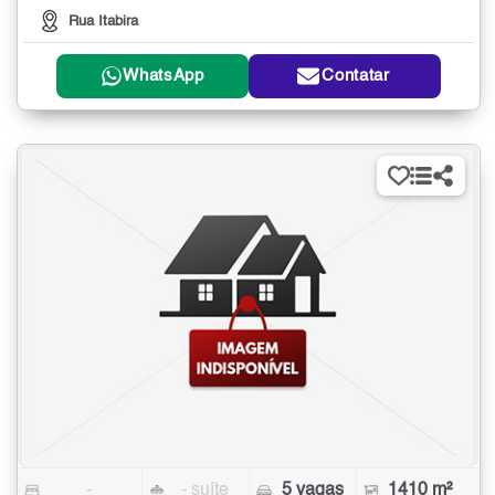
Rua Itabira
WhatsApp
Contatar
-
- suíte
5 vagas
1410 m²