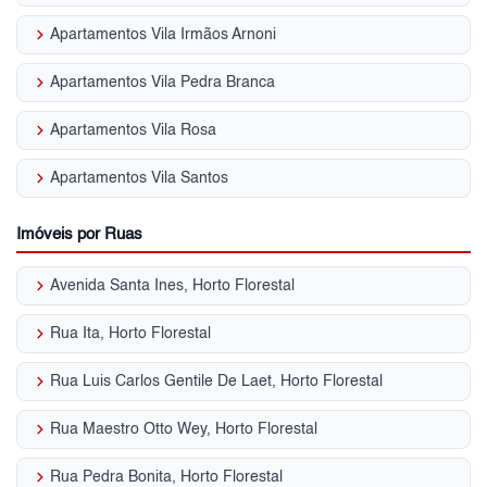
keyboard_arrow_right
Apartamentos Vila Irmãos Arnoni
keyboard_arrow_right
Apartamentos Vila Pedra Branca
keyboard_arrow_right
Apartamentos Vila Rosa
keyboard_arrow_right
Apartamentos Vila Santos
Imóveis por Ruas
keyboard_arrow_right
Avenida Santa Ines, Horto Florestal
keyboard_arrow_right
Rua Ita, Horto Florestal
keyboard_arrow_right
Rua Luis Carlos Gentile De Laet, Horto Florestal
keyboard_arrow_right
Rua Maestro Otto Wey, Horto Florestal
keyboard_arrow_right
Rua Pedra Bonita, Horto Florestal