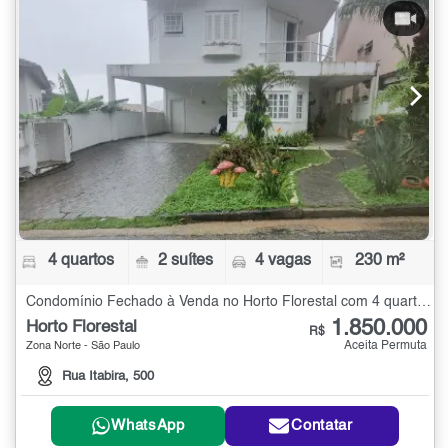
4 quartos
2 suítes
4 vagas
230 m²
Condomínio Fechado à Venda no Horto Florestal com 4 quartos - 230 m²
1.850.000
Horto Florestal
R$
Aceita Permuta
Zona Norte - São Paulo
Rua Itabira, 500
WhatsApp
Contatar