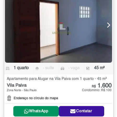
1 quarto
- suíte
- vaga
45 m²
Apartamento para Alugar na Vila Paiva com 1 quarto - 45 m²
1.600
Vila Paiva
R$
Condomínio: R$ 100
Zona Norte - São Paulo
Endereço no círculo do mapa
WhatsApp
Contatar