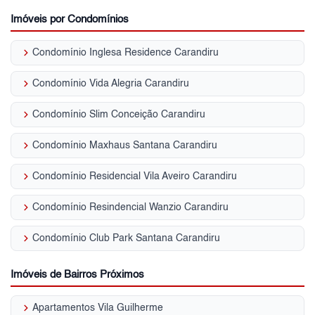
Imóveis por Condomínios
keyboard_arrow_right
Condomínio Inglesa Residence Carandiru
keyboard_arrow_right
Condomínio Vida Alegria Carandiru
keyboard_arrow_right
Condomínio Slim Conceição Carandiru
keyboard_arrow_right
Condomínio Maxhaus Santana Carandiru
keyboard_arrow_right
Condomínio Residencial Vila Aveiro Carandiru
keyboard_arrow_right
Condomínio Resindencial Wanzio Carandiru
keyboard_arrow_right
Condomínio Club Park Santana Carandiru
Imóveis de Bairros Próximos
keyboard_arrow_right
Apartamentos Vila Guilherme