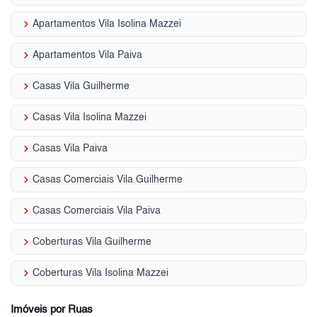
keyboard_arrow_right
Apartamentos Vila Isolina Mazzei
keyboard_arrow_right
Apartamentos Vila Paiva
keyboard_arrow_right
Casas Vila Guilherme
keyboard_arrow_right
Casas Vila Isolina Mazzei
keyboard_arrow_right
Casas Vila Paiva
keyboard_arrow_right
Casas Comerciais Vila Guilherme
keyboard_arrow_right
Casas Comerciais Vila Paiva
keyboard_arrow_right
Coberturas Vila Guilherme
keyboard_arrow_right
Coberturas Vila Isolina Mazzei
Imóveis por Ruas