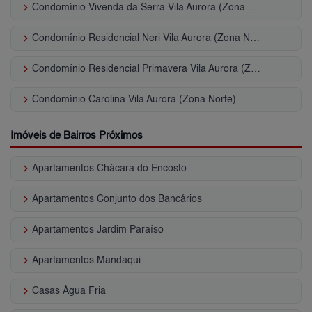
keyboard_arrow_right
Condomínio Vivenda da Serra Vila Aurora (Zona Norte)
keyboard_arrow_right
Condomínio Residencial Neri Vila Aurora (Zona Norte)
keyboard_arrow_right
Condomínio Residencial Primavera Vila Aurora (Zona Norte)
keyboard_arrow_right
Condomínio Carolina Vila Aurora (Zona Norte)
Imóveis de Bairros Próximos
keyboard_arrow_right
Apartamentos Chácara do Encosto
keyboard_arrow_right
Apartamentos Conjunto dos Bancários
keyboard_arrow_right
Apartamentos Jardim Paraíso
keyboard_arrow_right
Apartamentos Mandaqui
keyboard_arrow_right
Casas Água Fria