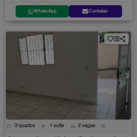
WhatsApp
Contatar
3 quartos
1 suíte
2 vagas
-