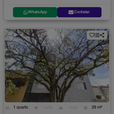
WhatsApp
Contatar
1 quarto
- suíte
- vaga
28 m²