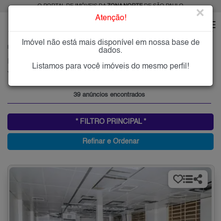
O PORTAL DE IMÓVEIS DA
ZONA NORTE
DE SÃO PAULO
×
Atenção!
Imóvel não está mais disponível em nossa base de
HOME
ZONA NORTE
ALUGAR
VILA AURORA (ZONA NORTE)
dados.
Imóveis para Alugar na Vila Aurora (Zona Norte), Zona Norte de São Paulo, SP
Listamos para você imóveis do mesmo perfil!
Vila Aurora (Zona Norte), Zona Norte
39 anúncios encontrados
* FILTRO PRINCIPAL *
Refinar e Ordenar