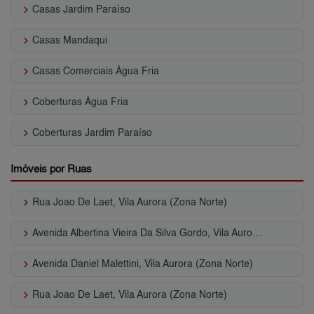
keyboard_arrow_right
Casas Jardim Paraíso
keyboard_arrow_right
Casas Mandaqui
keyboard_arrow_right
Casas Comerciais Água Fria
keyboard_arrow_right
Coberturas Água Fria
keyboard_arrow_right
Coberturas Jardim Paraíso
Imóveis por Ruas
keyboard_arrow_right
Rua Joao De Laet, Vila Aurora (Zona Norte)
keyboard_arrow_right
Avenida Albertina Vieira Da Silva Gordo, Vila Aurora (Zona Norte)
keyboard_arrow_right
Avenida Daniel Malettini, Vila Aurora (Zona Norte)
keyboard_arrow_right
Rua Joao De Laet, Vila Aurora (Zona Norte)