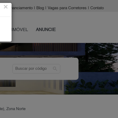
×
a?
|
Financiamento
|
Blog
|
Vagas para Corretores
|
Contato
 SEU IMÓVEL
ANUNCIE
search
te), Zona Norte