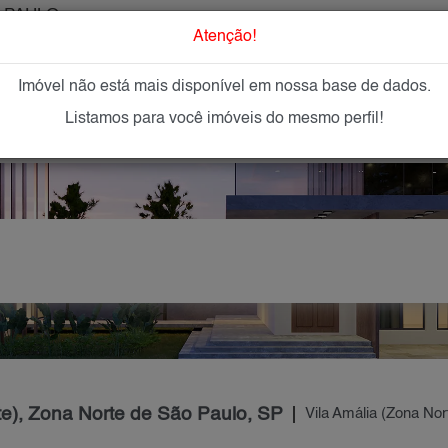
 PAULO
O que Procur
Atenção!
Imóvel não está mais disponível em nossa base de dados.
GAR
IMÓVEIS NOVOS
IMOBILIÁRIAS
OFEREÇA
Listamos para você imóveis do mesmo perfil!
te), Zona Norte de São Paulo, SP
Vila Amália (Zona Nor