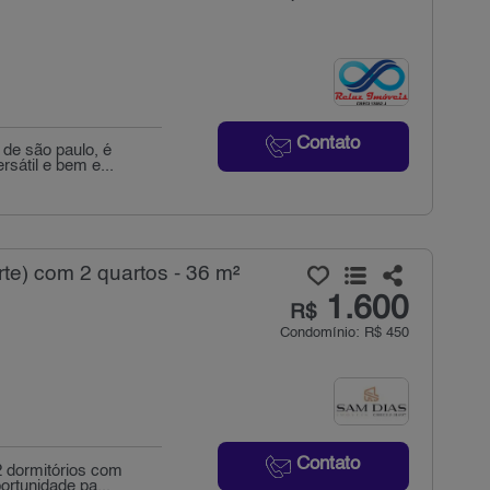
Contato
 de são paulo, é
átil e bem e...
te) com 2 quartos - 36 m²
1.600
R$
Condomínio: R$ 450
Contato
 dormitórios com
ortunidade pa...