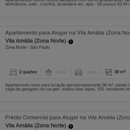
Apartamentos novos nunca habitados com ótimo acabamento. des
dormitórios, sala , cozinha, lavanderia wc. apto - 06 possui 33,44 m²
Apartamento para Alugar na Vila Amália (Zona Nor
Vila Amália (Zona Norte)
-
Zona Norte - São Paulo
2 quartos
- suíte
- vaga
39 m²
Apartamento novo para locação aproximadamente 36 m², sendo 2
vaga de garagem na rua gen. isidoro dias lopes, 100. excelente imó
Prédio Comercial para Alugar na Vila Amália (Zon
Vila Amália (Zona Norte)
-