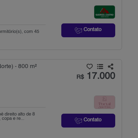
Contato
ormitório(s), com 45
orte) - 800 m²
17.000
R$
direito alto de 8
 copa e re...
Contato