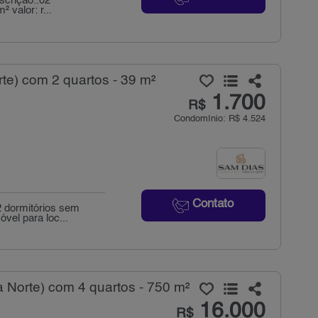
crição:.02
 valor: r...
te) com 2 quartos - 39 m²
1.700
R$
Condomínio: R$ 4.524
Contato
 dormitórios sem
vel para loc...
a Norte) com 4 quartos - 750 m²
16.000
R$