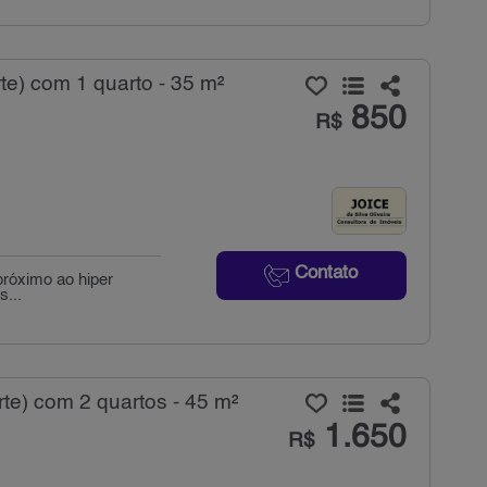
te) com 1 quarto - 35 m²
850
R$
Contato
próximo ao hiper
...
te) com 2 quartos - 45 m²
1.650
R$