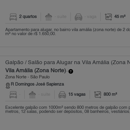
2 quartos
- suíte
- vaga
45 m²
Apartamento para alugar, no bairro vila amália (zona norte) de 2 d
m² no valor de r$ 1.650,00.
Galpão / Salão para Alugar na Vila Amália (Zona N
Vila Amália (Zona Norte)
-
Zona Norte - São Paulo
R Domingos José Sapienza
-
- suíte
15 vagas
800 m²
Excelente galpão com 1000m² sendo 800 metros de galpão com pé 
metros, 12 salas, podendo ser depósitos, 08 banheiros, vestiários,