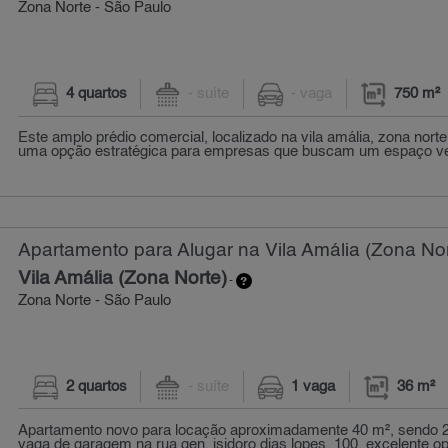
Zona Norte - São Paulo
4 quartos
- suíte
- vaga
750 m²
Este amplo prédio comercial, localizado na vila amália, zona norte
uma opção estratégica para empresas que buscam um espaço vers
Apartamento para Alugar na Vila Amália (Zona Nor
Vila Amália (Zona Norte)
-
Zona Norte - São Paulo
2 quartos
- suíte
1 vaga
36 m²
Apartamento novo para locação aproximadamente 40 m², sendo 2
vaga de garagem na rua gen. isidoro dias lopes, 100. excelente op