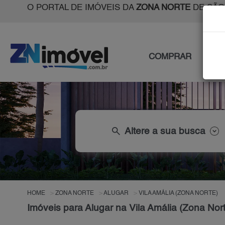
O PORTAL DE IMÓVEIS DA
ZONA NORTE
DE SÃO
COMPRAR
ALU
search
Altere a sua busca
HOME
ZONA NORTE
ALUGAR
VILA AMÁLIA (ZONA NORTE)
Imóveis para Alugar na Vila Amália (Zona Nor