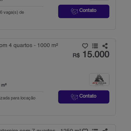
Contato
 6 vaga(s) de
com 4 quartos - 1000 m²
15.000
R$
 m²
Contato
tizada para locação