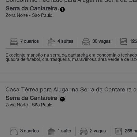
Condomínio Fechado para Alugar na Serra da Can
Serra da Cantareira
-
Zona Norte - São Paulo
7 quartos
4 suítes
30 vagas
125
Excelente mansão na serra da cantareira em condomínio fechado
quadra de futebol, churrasqueira, maravilhosa área verde e de lazer
Casa Térrea para Alugar na Serra da Cantareira c
Serra da Cantareira
-
Zona Norte - São Paulo
3 quartos
1 suíte
2 vagas
255 m