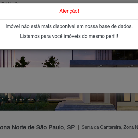
 PAULO
O que Procur
Atenção!
Imóvel não está mais disponível em nossa base de dados.
GAR
IMÓVEIS NOVOS
IMOBILIÁRIAS
OFEREÇA
Listamos para você imóveis do mesmo perfil!
 Zona Norte de São Paulo, SP
Serra da Cantareira, Zona N