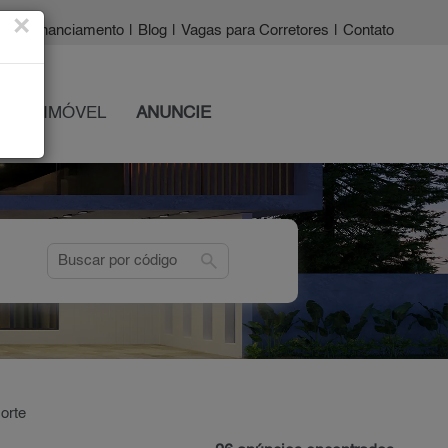
×
a?
|
Financiamento
|
Blog
|
Vagas para Corretores
|
Contato
 SEU IMÓVEL
ANUNCIE
search
orte