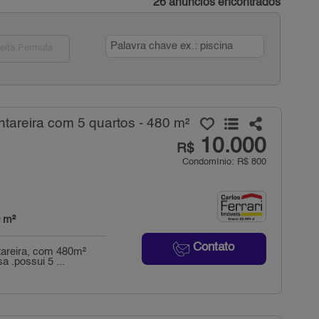
26 anúncios encontrados
eita Permuta
tareira com 5 quartos - 480 m²
10.000
R$
Condomínio: R$ 800
 m²
Contato
tareira, com 480m²
 .possui 5 ...