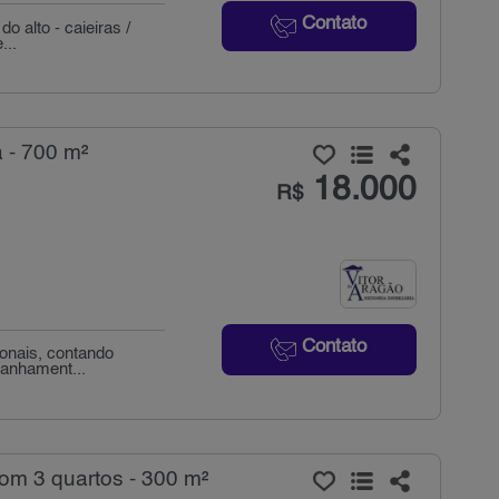
Contato
o alto - caieiras /
...
a - 700 m²
18.000
R$
Contato
ionais, contando
panhament...
om 3 quartos - 300 m²