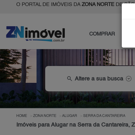
O PORTAL DE IMÓVEIS DA
ZONA NORTE
DE SÃO
COMPRAR
ALU
search
Altere a sua busca
HOME
ZONA NORTE
ALUGAR
SERRA DA CANTAREIRA
Imóveis para Alugar na Serra da Cantareira,