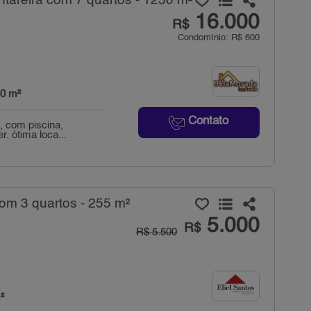
tareira com 7 quartos - 1250 m²
16.000
R$
Condomínio: R$ 600
0 m²
Contato
, com piscina,
. ótima loca...
om 3 quartos - 255 m²
5.000
R$
R$ 5.500
²