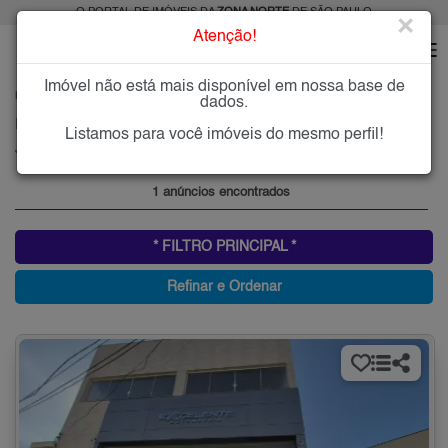
O PORTAL DE IMÓVEIS DA
ZONA NORTE
DE SÃO PAULO
×
Atenção!
Imóvel não está mais disponível em nossa base de
HOME
ZONA NORTE
ALUGAR
JARDIM MARACANÃ
dados.
Imóveis para Alugar no Jardim Maracanã, Zona Norte de São Paulo, SP
Listamos para você imóveis do mesmo perfil!
Jardim Maracanã, Zona Norte
1 anúncios encontrados
* FILTRO PRINCIPAL *
Refinar e Ordenar