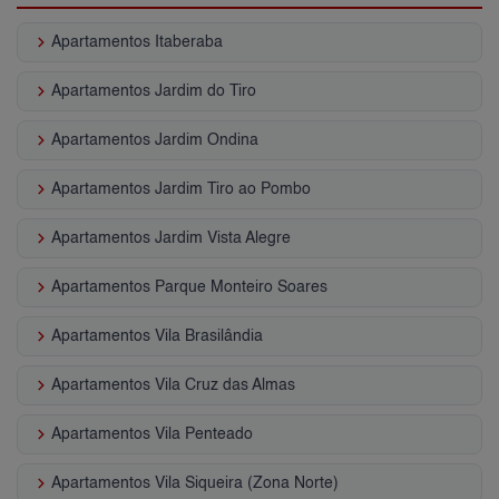
keyboard_arrow_right
Apartamentos Itaberaba
keyboard_arrow_right
Apartamentos Jardim do Tiro
keyboard_arrow_right
Apartamentos Jardim Ondina
keyboard_arrow_right
Apartamentos Jardim Tiro ao Pombo
keyboard_arrow_right
Apartamentos Jardim Vista Alegre
keyboard_arrow_right
Apartamentos Parque Monteiro Soares
keyboard_arrow_right
Apartamentos Vila Brasilândia
keyboard_arrow_right
Apartamentos Vila Cruz das Almas
keyboard_arrow_right
Apartamentos Vila Penteado
keyboard_arrow_right
Apartamentos Vila Siqueira (Zona Norte)