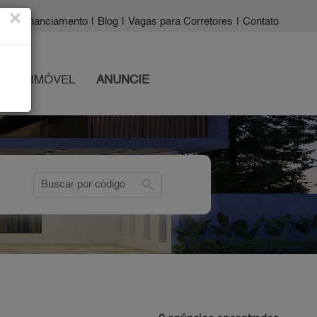
×
a?
|
Financiamento
|
Blog
|
Vagas para Corretores
|
Contato
 SEU IMÓVEL
ANUNCIE
search