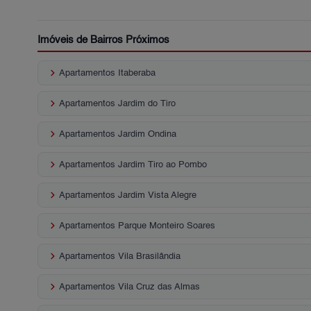
Imóveis de Bairros Próximos
keyboard_arrow_right
Apartamentos Itaberaba
keyboard_arrow_right
Apartamentos Jardim do Tiro
keyboard_arrow_right
Apartamentos Jardim Ondina
keyboard_arrow_right
Apartamentos Jardim Tiro ao Pombo
keyboard_arrow_right
Apartamentos Jardim Vista Alegre
keyboard_arrow_right
Apartamentos Parque Monteiro Soares
keyboard_arrow_right
Apartamentos Vila Brasilândia
keyboard_arrow_right
Apartamentos Vila Cruz das Almas