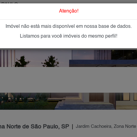
 PAULO
O que Procur
Atenção!
Imóvel não está mais disponível em nossa base de dados.
GAR
IMÓVEIS NOVOS
IMOBILIÁRIAS
OFEREÇA
Listamos para você imóveis do mesmo perfil!
na Norte de São Paulo, SP
Jardim Cachoeira, Zona Norte