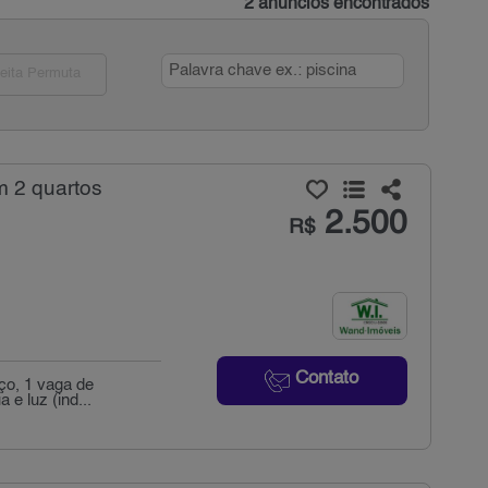
2 anúncios encontrados
eita Permuta
m 2 quartos
2.500
R$
Contato
iço, 1 vaga de
 e luz (ind...