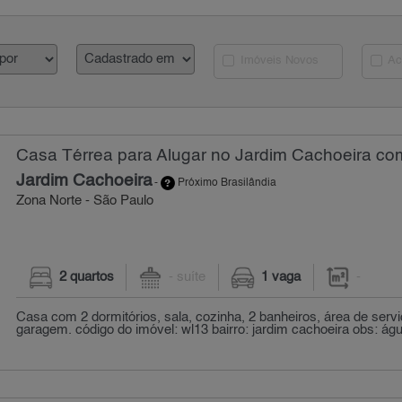
Imóveis Novos
Ac
Casa Térrea para Alugar no Jardim Cachoeira co
Jardim Cachoeira
-
Próximo Brasilândia
Zona Norte - São Paulo
2 quartos
- suíte
1 vaga
-
Casa com 2 dormitórios, sala, cozinha, 2 banheiros, área de serv
garagem. código do imóvel: wl13 bairro: jardim cachoeira obs: água