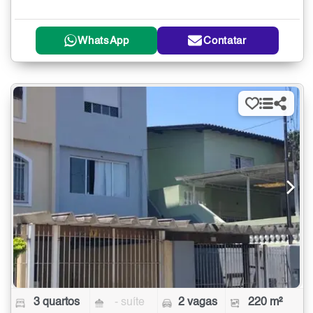
WhatsApp
Contatar
3 quartos
- suíte
2 vagas
220 m²