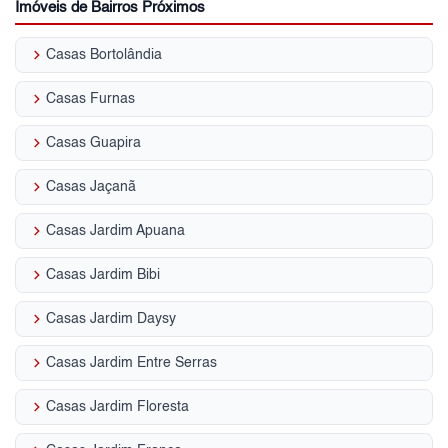
Imóveis de Bairros Próximos
keyboard_arrow_right
Casas Bortolândia
keyboard_arrow_right
Casas Furnas
keyboard_arrow_right
Casas Guapira
keyboard_arrow_right
Casas Jaçanã
keyboard_arrow_right
Casas Jardim Apuana
keyboard_arrow_right
Casas Jardim Bibi
keyboard_arrow_right
Casas Jardim Daysy
keyboard_arrow_right
Casas Jardim Entre Serras
keyboard_arrow_right
Casas Jardim Floresta