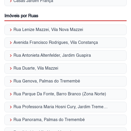
keyboard_arrow_right
Casas Jardim França
Imóveis por Ruas
keyboard_arrow_right
Rua Lenize Mazzei, Vila Nova Mazzei
keyboard_arrow_right
Avenida Francisco Rodrigues, Vila Constança
keyboard_arrow_right
Rua Antonieta Altenfelder, Jardim Guapira
keyboard_arrow_right
Rua Duarte, Vila Mazzei
keyboard_arrow_right
Rua Genova, Palmas do Tremembé
keyboard_arrow_right
Rua Parque Da Fonte, Barro Branco (Zona Norte)
keyboard_arrow_right
Rua Professora Maria Hosni Cury, Jardim Tremembé
keyboard_arrow_right
Rua Panorama, Palmas do Tremembé