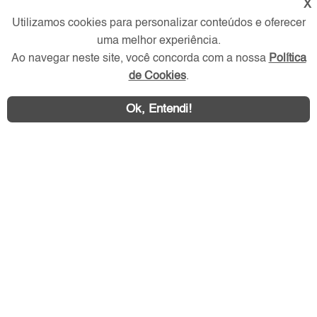
X
Utilizamos cookies para personalizar conteúdos e oferecer
Redes Sociais
uma melhor experiência.
Ao navegar neste site, você concorda com a nossa
Política
de Cookies
.
Ok, Entendi!
Área exclusiva aos anunciantes,
acesse sua conta: