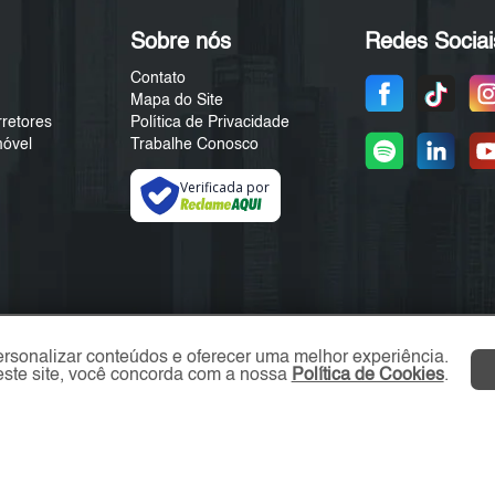
Sobre nós
Redes Sociai
Contato
Mapa do Site
rretores
Política de Privacidade
móvel
Trabalhe Conosco
Verificada por
ersonalizar conteúdos e oferecer uma melhor experiência.
ste site, você concorda com a nossa
Política de Cookies
.
ZN Imóvel © 2026 - Todos os direitos reservados