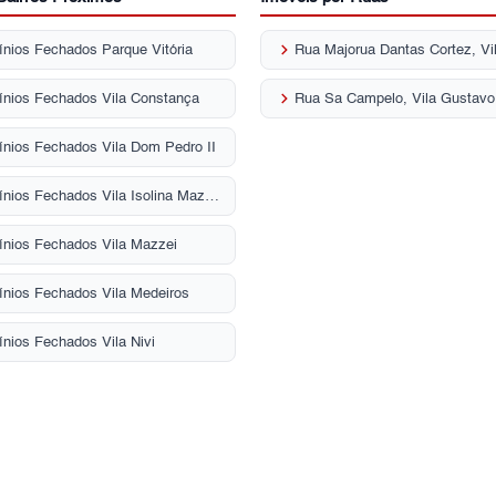
keyboard_arrow_right
nios Fechados Parque Vitória
Rua Majorua Dantas Cortez, Vi
keyboard_arrow_right
nios Fechados Vila Constança
Rua Sa Campelo, Vila Gustavo
nios Fechados Vila Dom Pedro II
Condomínios Fechados Vila Isolina Mazzei
nios Fechados Vila Mazzei
nios Fechados Vila Medeiros
nios Fechados Vila Nivi