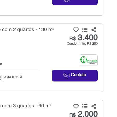
 com 2 quartos - 130 m²
3.400
R$
Condomínio: R$ 250
²
Contato
ximo ao metrô
...
 com 3 quartos - 60 m²
2.000
R$