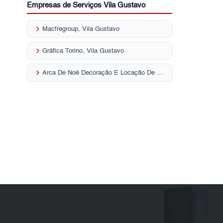
Empresas de Serviços Vila Gustavo
keyboard_arrow_right
Macfregroup, Vila Gustavo
keyboard_arrow_right
Gráfica Torino, Vila Gustavo
keyboard_arrow_right
Arca De Noé Decoração E Locação De Brinquedos, Vila Gustavo