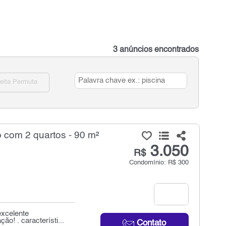
3 anúncios encontrados
eita Permuta
 com 2 quartos - 90 m²
3.050
R$
Condomínio: R$ 300
excelente
o! . característi...
Contato