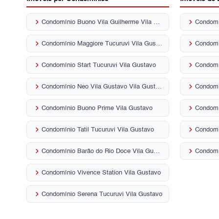
keyboard_arrow_right
keyboard_arrow_right
Condomínio Buono Vila Guilherme Vila Gustavo
Condomí
keyboard_arrow_right
keyboard_arrow_right
Condomínio Maggiore Tucuruvi Vila Gustavo
Condomí
keyboard_arrow_right
keyboard_arrow_right
Condomínio Start Tucuruvi Vila Gustavo
Condomí
keyboard_arrow_right
keyboard_arrow_right
Condomínio Neo Vila Gustavo Vila Gustavo
keyboard_arrow_right
keyboard_arrow_right
Condomínio Buono Prime Vila Gustavo
Condomí
keyboard_arrow_right
keyboard_arrow_right
Condomínio Tatil Tucuruvi Vila Gustavo
Condomí
keyboard_arrow_right
keyboard_arrow_right
Condomínio Barão do Rio Doce Vila Gustavo
Condomí
keyboard_arrow_right
Condomínio Vivence Station Vila Gustavo
keyboard_arrow_right
Condomínio Serena Tucuruvi Vila Gustavo