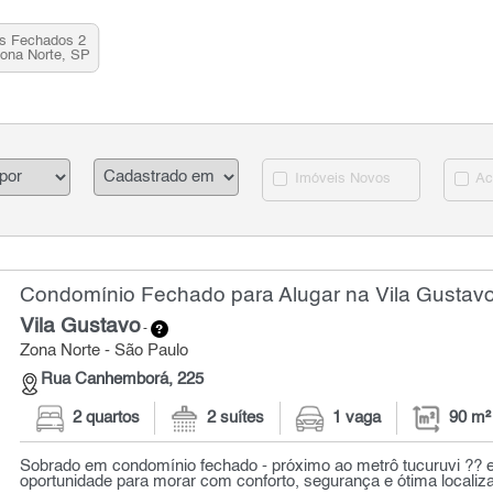
os Fechados 2
Zona Norte, SP
Imóveis Novos
Ac
Condomínio Fechado para Alugar na Vila Gustavo
Vila Gustavo
-
Zona Norte - São Paulo
Rua Canhemborá, 225
2 quartos
2 suítes
1 vaga
90 m²
Sobrado em condomínio fechado - próximo ao metrô tucuruvi ?? 
oportunidade para morar com conforto, segurança e ótima localizaçã