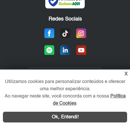
Redes Sociais
X
Área exclusiva aos anunciantes,
Utilizamos cookies para personalizar conteúdos e oferecer
acesse sua conta:
uma melhor experiência.
Ao navegar neste site, você concorda com a nossa
Política
de Cookies
.
Ok, Entendi!