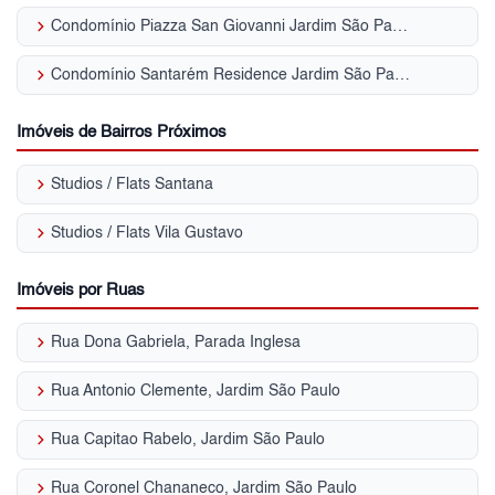
keyboard_arrow_right
Condomínio Piazza San Giovanni Jardim São Paulo (Zona Norte)
keyboard_arrow_right
Condomínio Santarém Residence Jardim São Paulo (Zona Norte)
Imóveis de Bairros Próximos
keyboard_arrow_right
Studios / Flats Santana
keyboard_arrow_right
Studios / Flats Vila Gustavo
Imóveis por Ruas
keyboard_arrow_right
Rua Dona Gabriela, Parada Inglesa
keyboard_arrow_right
Rua Antonio Clemente, Jardim São Paulo
keyboard_arrow_right
Rua Capitao Rabelo, Jardim São Paulo
keyboard_arrow_right
Rua Coronel Chananeco, Jardim São Paulo