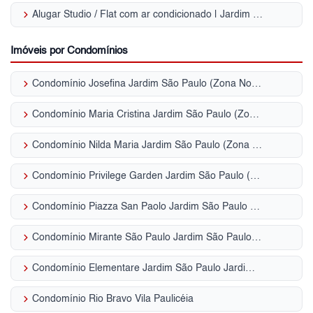
keyboard_arrow_right
Alugar Studio / Flat com ar condicionado | Jardim São Paulo
Imóveis por Condomínios
keyboard_arrow_right
Condomínio Josefina Jardim São Paulo (Zona Norte)
keyboard_arrow_right
Condomínio Maria Cristina Jardim São Paulo (Zona Norte)
keyboard_arrow_right
Condomínio Nilda Maria Jardim São Paulo (Zona Norte)
keyboard_arrow_right
Condomínio Privilege Garden Jardim São Paulo (Zona Norte)
keyboard_arrow_right
Condomínio Piazza San Paolo Jardim São Paulo (Zona Norte)
keyboard_arrow_right
Condomínio Mirante São Paulo Jardim São Paulo (Zona Norte)
keyboard_arrow_right
Condomínio Elementare Jardim São Paulo Jardim São Paulo (Zona Norte)
keyboard_arrow_right
Condomínio Rio Bravo Vila Paulicéia