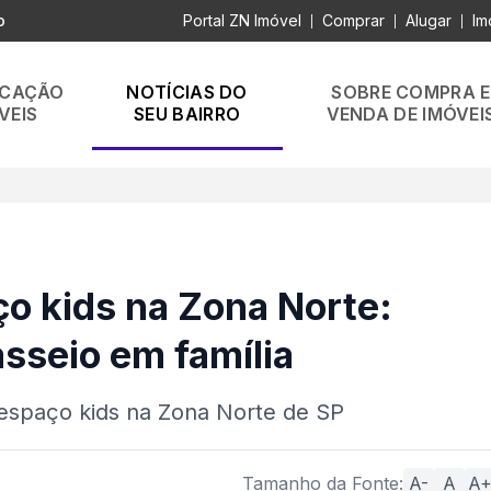
o
Portal ZN Imóvel
Comprar
Alugar
Im
|
|
|
OCAÇÃO
NOTÍCIAS DO
SOBRE COMPRA E
VEIS
SEU BAIRRO
VENDA DE IMÓVEI
o kids na Zona Norte:
asseio em família
espaço kids na Zona Norte de SP
Tamanho da Fonte:
A-
A
A