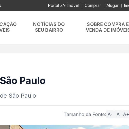
o
Portal ZN Imóvel
Comprar
Alugar
Im
|
|
|
OCAÇÃO
NOTÍCIAS DO
SOBRE COMPRA E
VEIS
SEU BAIRRO
VENDA DE IMÓVEI
 São Paulo
 de São Paulo
Tamanho da Fonte:
A-
A
A